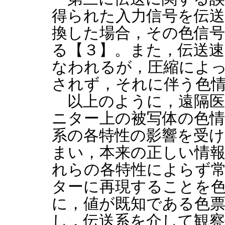
得られた入力信号を伝送に
換した場合，その色信
る【３】。また，伝送
なわれるが，圧縮によ
されず，それに伴う色
以上のように，遠隔医
ニター上の被写体の色情
系の各特性の影響を受
まい，本来の正しい情
れらの各特性によらず
ターに再現することを
に，値が既知である色
し，伝送系を介して観