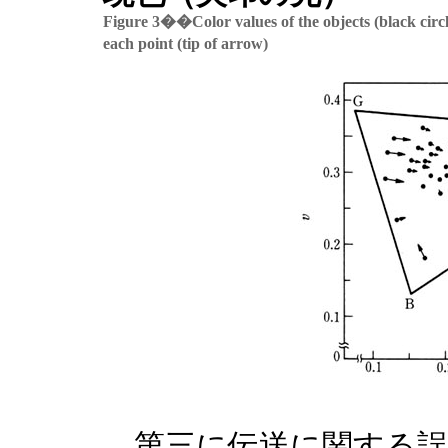
Figure 3��Color values of the objects (black circ
each point (tip of arrow)
第三に伝送に関する誤