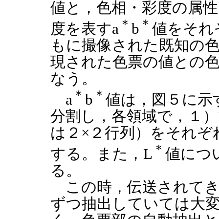
値と，色相・彩度の属
＊
＊
度を表すa
b
値をそれ
もに撮像された既知の
現された色票の値との
なう。
＊
＊
a
b
値は，図５に示
分割し，各領域で，１）
は２×２行列）をそれぞ
＊
する。また，L
値につ
る。
この時，伝送されてき
ずつ抽出していては大