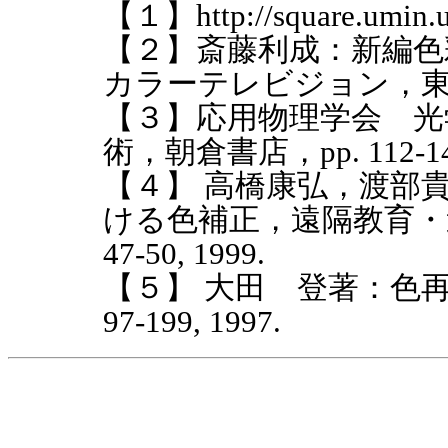
【１】http://square.umin.u-
【２】斎藤利成：新編色
カラーテレビジョン，東京
【３】応用物理学会 光
術，朝倉書店，pp. 112-140
【４】 高橋康弘，渡部
ける色補正，遠隔教育・
47-50, 1999.
【５】 大田 登著：色再
97-199, 1997.