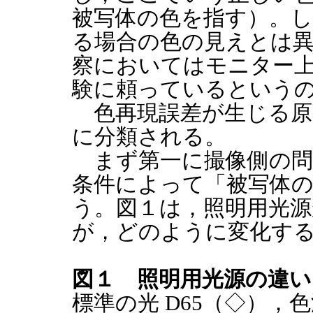
被写体の色を指す）。
る場合の色の見えとは
察においてはモニター
験に頼っているという
色再現誤差が生じる原
に分類される。
まず第一に撮像側の問
条件によって「被写体
う。図１は，照明用光源
が，どのように変化す
図１ 照明用光源の違い
標準の光 D65（◇），色