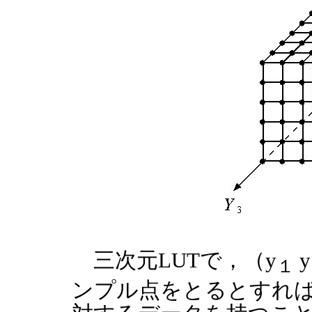
三次元LUTで，（y
y
１
ンプル点をとるとすれば