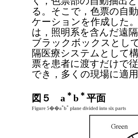
く，色票部の自動抽出と
る。そこで，色票の自
ケーションを作成した
は，照明系を含んだ遠
ブラックボックスとし
隔医療システムとして
票を患者に渡すだけで
でき，多くの現場に適
＊
＊
図５ a
b
平面
*
*
Figure 5��a
b
plane divided into six parts