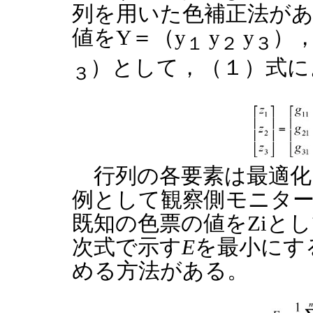
列を用いた色補正法が
値をY＝（y
y
y
），
１
２
３
）として，（１）式に
３
行列の各要素は最適化
例として観察側モニター
既知の色票の値をZiとして
次式で示す
E
を最小にす
める方法がある。