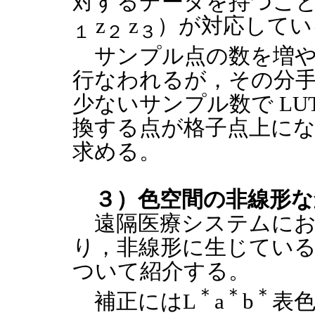
対するデータを持つこと
z
z
）が対応してい
１
２
３
サンプル点の数を増や
行なわれるが，その分
少ないサンプル数で LU
換する点が格子点上に
求める。
３）色空間の非線形な
遠隔医療システムにお
り，非線形に生じてい
ついて紹介する。
＊
＊
＊
補正にはL
a
b
表