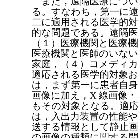
また，遠隔医療につい
る。すなわち，第一に
二に適用される医学的
的な問題である。遠隔
（１）医療機関と医療機
医療機関と医師のいない
家庭，（４）コメディ
適応される医学的対象
は，まず第一に患者自身
画像に加え，X 線画像 ･ 
もその対象となる。適
は，入出力装置の性能
送する情報として静止
の画像の種類に関する