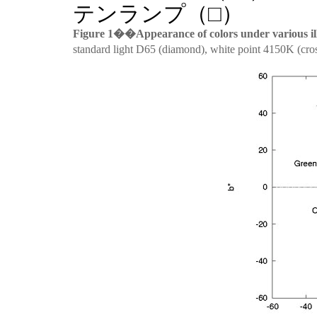
テンランプ（□）
Figure 1��Appearance of colors under various il
standard light D65 (diamond), white point 4150K (cros