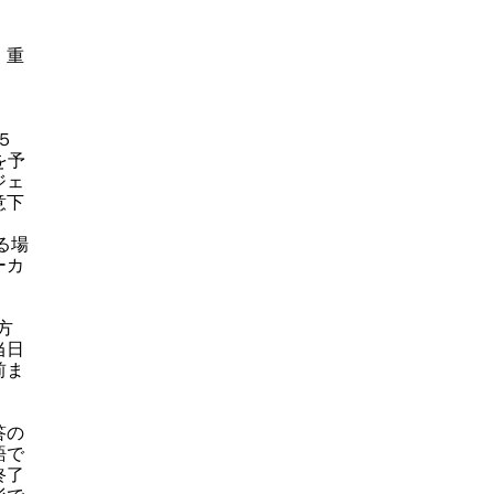
、重
５
を予
ジェ
意下
る場
ーカ
方
当日
前ま
答の
語で
終了