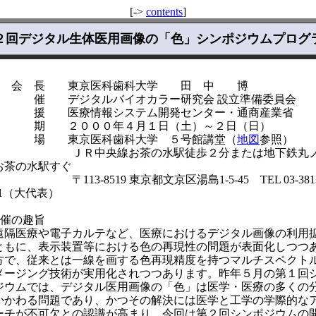
[->
contents
]
２回デジタル生体医用画像の「色」シンポジウムプログ
総 会 長 東京医科歯科大学 田 中 博
主 催 デジタルバイオカラー研究会 設立準備委員会
後 援 医療情報システム開発センター・通商産業省
会 期 ２０００年４月１日（土）～２日（日）
会 場 東京医科歯科大学 ５号館講堂（
地図
参照）
Ｒ中央線お茶の水駅徒歩２分または地下鉄丸
お茶の水駅すぐ
113-8519 東京都文京区湯島1-5-45 TEL 03-3813
11（大代表）
開催の趣旨
隔医療や電子カルテなど、医療におけるデジタル画像の利用
ともに、表示装置等における色の再現性の問題が表面化しつつ
方で、従来とは一線を画する色再現精度を持つマルチスペクト
メージング技術が実用化されつつあります。昨年５月の第１回
ジウムでは、デジタル医用画像の「色」は医学・医療の多くの
かかわる問題であり、かつその解決には医学と工学の学際的な
ーチが不可欠との認識が高まり、今回は第２回シンポジウムの