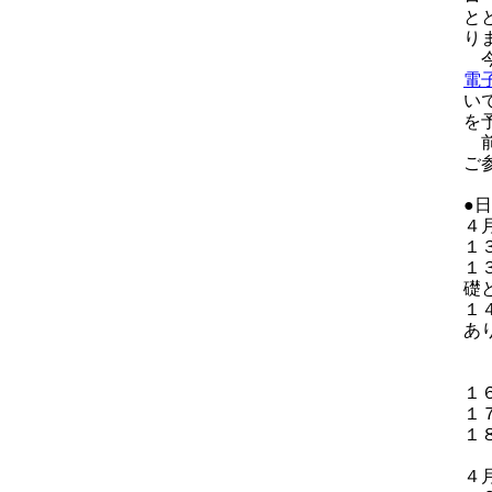
と
り
今
電
い
を
前
ご
●
４
１
１
礎
１
あ
―
座
１
１
１
４