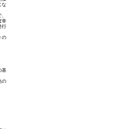
にな
で、
ば幸
発行
々の
の基
色の