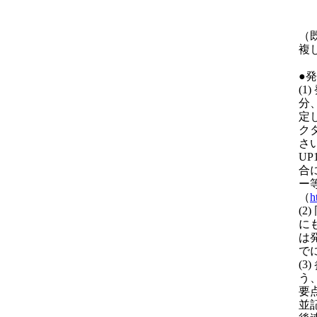
口
（
複
●
(
分
定
ク
さ
U
合
ー
（
h
(
に
は
で
(
う
要
並