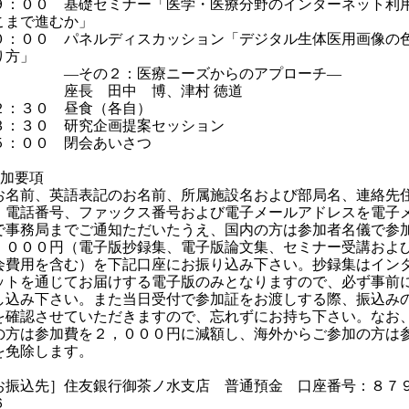
：００ 基礎セミナー「医学・医療分野のインターネット利
こまで進むか」
０：００ パネルディスカッション「デジタル生体医用画像の
り方」
その２：医療ニーズからのアプローチ―
長 田中 博、津村 徳道
２：３０ 昼食（各自）
３：３０ 研究企画提案セッション
５：００ 閉会あいさつ
参加要項
名前、英語表記のお名前、所属施設名および部局名、連絡先
、電話番号、ファックス番号および電子メールアドレスを電子
で事務局までご通知ただいたうえ、国内の方は参加者名儀で参
，０００円（電子版抄録集、電子版論文集、セミナー受講およ
会費用を含む）を下記口座にお振り込み下さい。抄録集はイン
ットを通じてお届けする電子版のみとなりますので、必ず事前
し込み下さい。また当日受付で参加証をお渡しする際、振込み
を確認させていただきますので、忘れずにお持ち下さい。なお
の方は参加費を２，０００円に減額し、海外からご参加の方は
を免除します。
お振込先］住友銀行御茶ノ水支店 普通預金 口座番号：８７
６