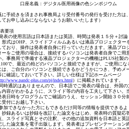
座名義：デジタル医用画像の色シンポジウム
既に手続きを済まされ事務局より受付番号の発行を受けた方は
してお申し込みにならないようお願いいたします）
発表要項
1) 発表の使用言語は日本語または英語、時間は発表１５分＋討論
、形式はOHP、スライドフィルムあるいは液晶プロジェクター
しており、操作は発表者自身に行っていただきます。液晶プロ
ターをご使用の場合は、接続するパソコンは発表者自身でご用
い。事務局で準備する液晶プロジェクターの機種はPLUS社製の
P1100で、最近の殆どのパソコンと接続できますが、ご使用にな
には、ご自分のパソコンと接続できるかどうかにつき、予めメ
等に確認しておいて下さい。詳しい仕様は下記ホームページ
ttp://www.pandc-plus.com/pj/index.html
）に掲載されています。
2) 同時通訳はありませんので、日本語でご発表の場合は、外国の
も内容がわかるように、スライド等の内容を工夫して下さい。
発表日時をプログラムでご確認のうえ、セッション開始３０分
に受付にお越し下さい。
3) 参加できなかった方にもできるだけ同等の情報を提供できるよ
、抄録あるいは抄録を改訂した論文をはじめ、発表時の質疑応
点、スライド写真とその注釈、その他の追加資料を日本語と英
記した論文集を電子出版します。発表者はプレゼンテーション