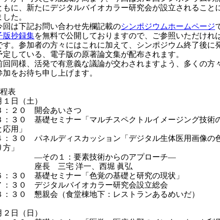
ともに、新たにデジタルバイオカラー研究会が設立されること
ました。
回は下記お問い合わせ先欄記載の
シンポジウムホームページ
子版抄録集
を無料で公開しておりますので、ご参照いただけれ
です。参加者の方々にはこれに加えて、シンポジウム終了後に
予定している、電子版の原著論文集が配布されます。
回同様、活発で有意義な議論が交わされますよう、多くの方
参加をお待ち申し上げます。
日程表
月１日（土）
３：２０ 開会あいさつ
３：３０ 基礎セミナー「マルチスペクトルイメージング技術
と応用」
４：３０ パネルディスカッション「デジタル生体医用画像の
り方」
その１：要素技術からのアプローチ―
長 三宅 洋一、西堀 眞弘
６：３０ 基礎セミナー「色覚の基礎と研究の現状」
７：３０ デジタルバイオカラー研究会設立総会
８：３０ 懇親会（食堂棟地下：レストランあるめいだ）
月２日（日）