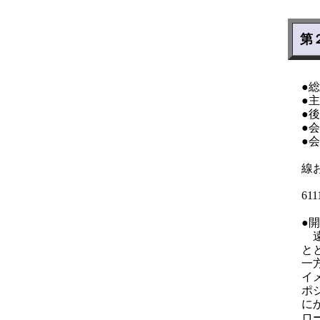
第
●
●
●
●
●
Ｊ
線
〒
61
●
遠
と
一
イ
ポ
に
ロ