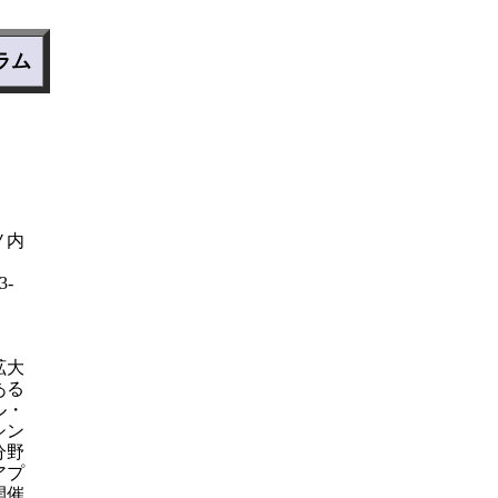
ラム
ノ内
-
拡大
ある
ル・
シン
分野
アプ
開催