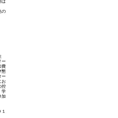
用は
色の
住
メー
加費
び懇
ター
にお
の控
、学
参加
９１