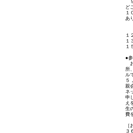
９
ど
１
あ
―
座
１
１
１
●
お
所
ル
５
親
ネ
申
え
生
費
［
３