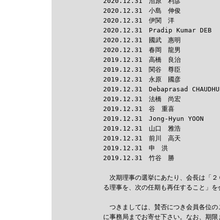
2020.12.31　沼原　利彦

2020.12.31　小島　伸俊

2020.12.31　伊関　洋

2020.12.31　Pradip Kumar DEB

2020.12.31　國武　惠明

2020.12.31　春岡　龍男

2019.12.31　高橋　良治

2019.12.31　関谷　尊臣

2019.12.31　永原　國彦

2019.12.31　Debaprasad CHAUDHUR
2019.12.31　法橋　尚宏

2019.12.31　谷　重喜

2019.12.31　Jong-Hyun YOON

2019.12.31　山口　雅浩

2019.12.31　前川　高天

2019.12.31　申　洪

2019.12.31　竹谷　勝

　次期理事の選挙にあたり、会長は「２
る理事を、次の任期も再任すること」を
　つきましては、賛否につき会員各位の
に事務局までお寄せ下さい。なお、期限