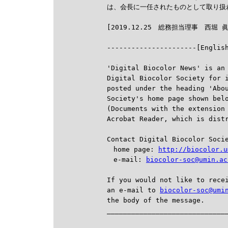
は、会長に一任されたものとして取り扱わ

----------------------[Englis
'Digital Biocolor News' is an 
Digital Biocolor Society for i
posted under the heading 'Abou
Society's home page shown belo
(Documents with the extension 
Acrobat Reader, which is dist
Contact Digital Biocolor Socie
　home page: 
http://biocolor.u
　e-mail: 
biocolor-soc@umin.ac
If you would not like to recei
an e-mail to 
biocolor-soc@umi
the body of the message.

______________________________
                              