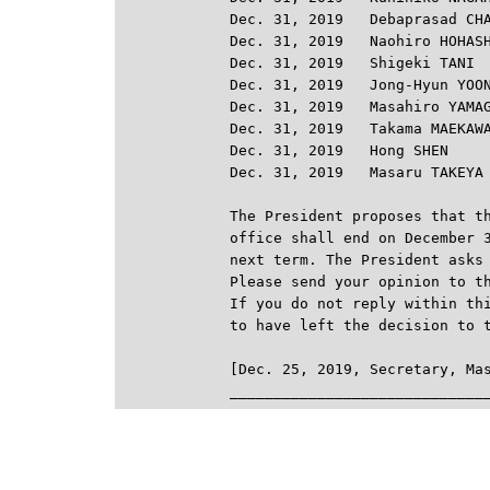
Dec. 31, 2019   Debaprasad CHA
Dec. 31, 2019   Naohiro HOHASH
Dec. 31, 2019   Shigeki TANI

Dec. 31, 2019   Jong-Hyun YOON
Dec. 31, 2019   Masahiro YAMAG
Dec. 31, 2019   Takama MAEKAWA
Dec. 31, 2019   Hong SHEN

Dec. 31, 2019   Masaru TAKEYA

The President proposes that th
office shall end on December 3
next term. The President asks 
Please send your opinion to th
If you do not reply within thi
to have left the decision to t
[Dec. 25, 2019, Secretary, Mas