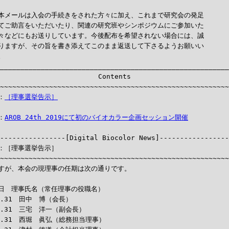
本メールは入会の手続きをされた方々に加え、これまで研究会の発足

てご助言をいただいたり、関連の研究班やシンポジウムにご参加いた

々などにもお送りしています。今後配布を希望されない場合には、誠

りますが、その旨を書き添えてこのまま返送して下さるようお願いい



________________________________________________________
                        Contents

~~~~~~~~~~~~~~~~~~~~~~~~~~~~~~~~~~~~~~~~~~~~~~~~~~~~~~~~
：
［理事選挙告示］
：
AROB 24th 2019にて初のバイオカラー企画セッション開催
-----------------[Digital Biocolor News]-----------------
：［理事選挙告示］

~~~~~~~~~~~~~~~~~~~~~~~~~~~~~~~~~~~~~~~~~~~~~~~~~~~~~~~~
すが、本会の現理事の任期は次の通りです。

日　理事氏名（常任理事の役職名）

12.31　田中　博（会長）

12.31　三宅　洋一（副会長）

12.31　西堀　眞弘（総務担当理事）
