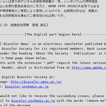
ションは第５回デジタル生体医用画像の「色」シンポジウムの津村徳道

じめ実行委員会各位のご尽力と、AROB 24th 2019の大会長でもある

中博理事長のご厚意により実現したものです。お時間が許せば、有数の

ある別府観光を兼ねてご参加頂ければ幸いです。

--------------[The English part begins here]-------------
l Biocolor News' is an electronic newsletter published b
 Biocolor Society for its registered members. Back issue
under the heading 'About the Society - Publication' in t
's home page shown below.

nts with the extension ".pdf" require the latest version
 Reader, which is distributed free at 
http://www.adobe.c
 Digital Biocolor Society at:

page: 
http://biocolor.umin.ac.jp/
l: 
biocolor-soc@umin.ac.jp
would not like to receive the succeeding issues, please 
il to 
biocolor-soc@umin.ac.jp
 with the words "remove me"
y of the message.
