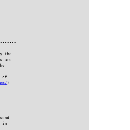
-------

y the

s are

he

 of

om/
)

send

 in
