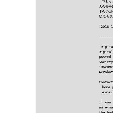
　本セッ
大会長をは
本会の田
温泉地で

------
'Digita
Digital
posted 
Society
(Docume
Acrobat
Contact
　home 
　e-mai
If you 
an e-ma
the bod