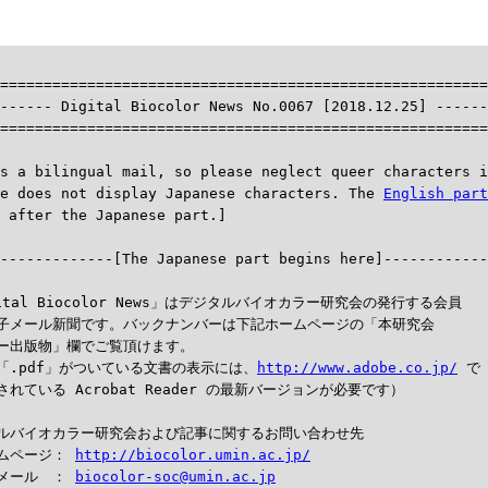
========================================================
------ Digital Biocolor News No.0067 [2018.12.25] ------
========================================================
s a bilingual mail, so please neglect queer characters i
e does not display Japanese characters. The 
English part
--------------[The Japanese part begins here]------------
ital Biocolor News」はデジタルバイオカラー研究会の発行する会員

子メール新聞です。バックナンバーは下記ホームページの「本研究会

ー出版物」欄でご覧頂けます。

「.pdf」がついている文書の表示には、
http://www.adobe.co.jp/
 で

れている Acrobat Reader の最新バージョンが必要です）

ルバイオカラー研究会および記事に関するお問い合わせ先

ムページ： 
http://biocolor.umin.ac.jp/
メール　： 
biocolor-soc@umin.ac.jp