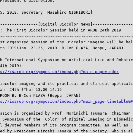
President's discretion.

-----------------[Digital Biocolor News]-----------------
: The First Biocolor Session held in AROB 24th 2019 

~~~~~~~~~~~~~~~~~~~~~~~~~~~~~~~~~~~~~~~~~~~~~~~~~~~~~~~~
st organized session of the Biocolor imaging will be hel
th 2019(Jan. 23-25, 2019. B-Con PLAZA, Beppu, JAPAN).

h International Symposium on Artificial Life and Robotic
4th 2019)

s://isarob.org/symposium/index.php?main_page=index
iocolor imaging and its practical and clinical applicati
an. 24th (Thu) 13:00-14:15

ROOM B, B-Con PLAZA (Beppu, JAPAN)

s://isarob.org/symposium/index.php?main_page=timetable&#
ssion is organized by Prof. Norimichi Tsumura, Chairman 
 Symposium of the 'Color' of Digital Imaging in Biomedic
l devoted members of its program committee, as well as 

ed by President Hiroshi Tanaka of the Society, who is al