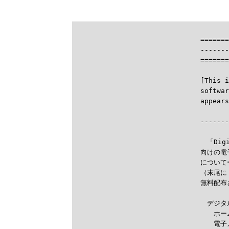
=======
-------
=======
[This i
softwar

------
　「Dig
向けの電
について
（末尾に
無料配布さ
　デジタ
　　ホー
　　電子