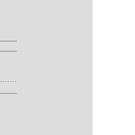
_______

~~~~~~~

-------

~~~~~~~
