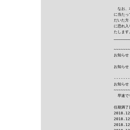
　なお、
に当たっ
だいた方
に恐れ入
たします。
_______
       
~~~~~~~
お知らせ
お知らせ

------
お知らせ
~~~~~~~
　早速で
任期満了
2018.
2018.
2018.