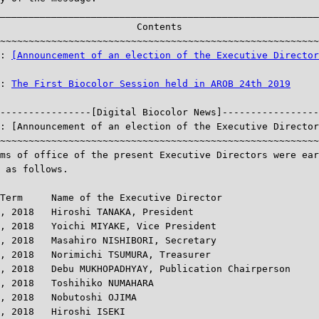
________________________________________________________
                        Contents

~~~~~~~~~~~~~~~~~~~~~~~~~~~~~~~~~~~~~~~~~~~~~~~~~~~~~~~~
: 
[Announcement of an election of the Executive Director
: 
The First Biocolor Session held in AROB 24th 2019
-----------------[Digital Biocolor News]-----------------
: [Announcement of an election of the Executive Director
~~~~~~~~~~~~~~~~~~~~~~~~~~~~~~~~~~~~~~~~~~~~~~~~~~~~~~~~
ms of office of the present Executive Directors were ear
 as follows.

Term     Name of the Executive Director

, 2018   Hiroshi TANAKA, President

, 2018   Yoichi MIYAKE, Vice President

, 2018   Masahiro NISHIBORI, Secretary

, 2018   Norimichi TSUMURA, Treasurer

, 2018   Debu MUKHOPADHYAY, Publication Chairperson

, 2018   Toshihiko NUMAHARA

, 2018   Nobutoshi OJIMA

, 2018   Hiroshi ISEKI
