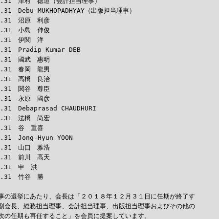
12.31　津村　徳道（会計担当理事）

2.31　Debu MUKHOPADHYAY（出版担当理事）

2.31　沼原　利彦

2.31　小島　伸俊

2.31　伊関　洋

.31　Pradip Kumar DEB

2.31　國武　惠明

2.31　春岡　龍男

2.31　高橋　良治

2.31　関谷　尊臣

2.31　永原　國彦

.31　Debaprasad CHAUDHURI

2.31　法橋　尚宏

2.31　谷　重喜

.31　Jong-Hyun YOON

2.31　山口　雅浩

2.31　前川　高天

2.31　申　洪

2.31　竹谷　勝

事の選挙にあたり、会長は「２０１８年１２月３１日に任期が終了す

副会長、総務担当理事、会計担当理事、出版担当理事およびその他の

次の任期も再任すること」を会員に提案しています。
