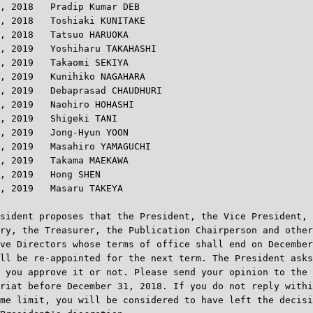
, 2018   Pradip Kumar DEB

, 2018   Toshiaki KUNITAKE

, 2018   Tatsuo HARUOKA

, 2019   Yoshiharu TAKAHASHI

, 2019   Takaomi SEKIYA

, 2019   Kunihiko NAGAHARA

, 2019   Debaprasad CHAUDHURI

, 2019   Naohiro HOHASHI

, 2019   Shigeki TANI

, 2019   Jong-Hyun YOON

, 2019   Masahiro YAMAGUCHI

, 2019   Takama MAEKAWA

, 2019   Hong SHEN

, 2019   Masaru TAKEYA

sident proposes that the President, the Vice President, 
ry, the Treasurer, the Publication Chairperson and other

ve Directors whose terms of office shall end on December
ll be re-appointed for the next term. The President asks
 you approve it or not. Please send your opinion to the

riat before December 31, 2018. If you do not reply withi
me limit, you will be considered to have left the decisi