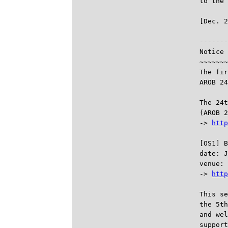
to the 

------
Notice 
~~~~~~~
The fir
AROB 24
The 24t
(AROB 2
-> 
http
[OS1] B
date: J
venue: 
-> 
http
This se
the 5th
and wel
support