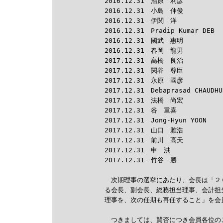
2016.12.31　沼原　利彦

2016.12.31　小島　伸俊

2016.12.31　伊関　洋

2016.12.31　Pradip Kumar DEB

2016.12.31　國武　惠明

2016.12.31　春岡　龍男

2017.12.31　高橋　良治

2017.12.31　関谷　尊臣

2017.12.31　永原　國彦

2017.12.31　Debaprasad CHAUDHUR
2017.12.31　法橋　尚宏

2017.12.31　谷　重喜

2017.12.31　Jong-Hyun YOON

2017.12.31　山口　雅浩

2017.12.31　前川　高天

2017.12.31　申　洪

2017.12.31　竹谷　勝

　次期理事の選挙にあたり、会長は「２
る会長、副会長、総務担当理事、会計担
理事を、次の任期も再任すること」を会
　つきましては、賛否につき会員各位の