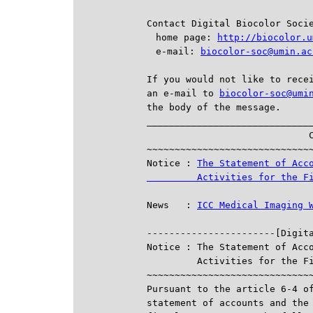
Contact Digital Biocolor Socie
　home page: 
http://biocolor.u
　e-mail: 
biocolor-soc@umin.ac
If you would not like to recei
an e-mail to 
biocolor-soc@umi
the body of the message.

______________________________
                             C
~~~~~~~~~~~~~~~~~~~~~~~~~~~~~~
Notice : 
The Statement of Acco
         Activities for the F
News   : 
ICC Medical Imaging 

-----------------------[Digit
Notice : The Statement of Acco
         Activities for the Fi
~~~~~~~~~~~~~~~~~~~~~~~~~~~~~~
Pursuant to the article 6-4 of
statement of accounts and the 