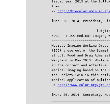
fiscal year 2013 at the follow
them.

-> 
http://biocolor.umin.ac.jp

-----------------------[Digit
News   : ICC Medical Imaging W
~~~~~~~~~~~~~~~~~~~~~~~~~~~~~~
Medical Imaging Working Group 
(ICC) arose out of the Summit 
at U.S. Food and Drug Administ
Maryland in May 2013. While mo
in the correct and effective u
medical imaging based on the R
the Society join in this activ
medical application of multisp
-> 
http://www.color.org/group
[Mar. 26, 2014, Secretary, Mas