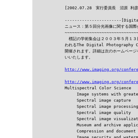

-----------------------[Digit
ニュース：第５回分光画像に関する国際会
~~~~~~~~~~~~~~~~~~~~~~~~~~~~~~
　標記の学術集会は２００３年５月１３日～１６
われるThe Digital Photography 
開催されます。詳細は次のホームページ
いいたします。

http://www.imaging.org/confer
http://www.imaging.org/confer

Multispectral Color Science

　　　Image systems with greater
　　　Spectral image capture

　　　Spectral image processing 
　　　Spectral image quality

　　　Spectral image visualizati
　　　Museum and archive applica
　　　Compression and document c
　　　Image security and waterma