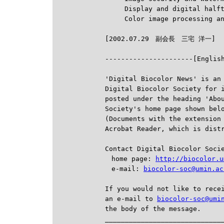
　　　Display and digital halfto
　　　Color image processing and

----------------------[Englis
'Digital Biocolor News' is an 
Digital Biocolor Society for i
posted under the heading 'Abou
Society's home page shown belo
(Documents with the extension 
Acrobat Reader, which is dist
Contact Digital Biocolor Socie
　home page: 
http://biocolor.u
　e-mail: 
biocolor-soc@umin.ac
If you would not like to recei
an e-mail to 
biocolor-soc@umi
the body of the message.

______________________________