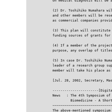
on medical diagnosis will be a
(2) Dr. Toshihiko Numahara wil
and other members will be rese
as commercial companies provid
(3) This plan will constitute 
funding sources of grants for 
(4) If a member of the project
purpose, any overlap of titles
(5) In case Dr. Toshihiko Numa
leader of a research group sup
member will take his place as 

-----------------------[Digit
News   : The 4th Symposium of 
         Biomedicine - A Short
~~~~~~~~~~~~~~~~~~~~~~~~~~~~~~
The above-mentioned symposium 