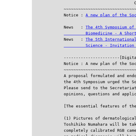
                             C
~~~~~~~~~~~~~~~~~~~~~~~~~~~~~~
Notice : 
A new plan of the So
News   : 
The 4th Symposium of 
         Biomedicine - A Shor

News   : 
The 5th International
         Science - Invitation

-----------------------[Digit
Notice : A new plan of the Soc
~~~~~~~~~~~~~~~~~~~~~~~~~~~~~~
A proposal formulated and endo
the 4th Symposium urged the So
Please send to the Secretaria
opinions, questions and applic
[The essential features of the
(1) Pictures of dermatological
Toshihiko Numahara will be tak
completely calibrated RGB came