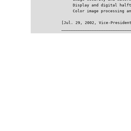
　　　Display and digital halfto
　　　Color image processing and
[Jul. 29, 2002, Vice-President