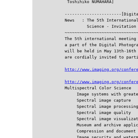

-----------------------[Digit
News   : The 5th International
         Science - Invitation 
~~~~~~~~~~~~~~~~~~~~~~~~~~~~~~
The 5th international meeting 
a part of the Digital Photogra
will be held in May 13th-16th 
are cordially invited to parti
http://www.imaging.org/confer
http://www.imaging.org/confer

Multispectral Color Science

　　　Image systems with greater
　　　Spectral image capture

　　　Spectral image processing 
　　　Spectral image quality

　　　Spectral image visualizati
　　　Museum and archive applica
　　　Compression and document c
　　　Image security and waterma