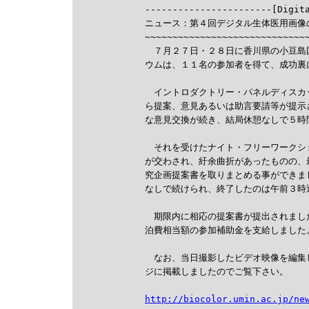

-----------------------[Digit
ニュース：第４回デジタル生体医用画像
~~~~~~~~~~~~~~~~~~~~~~~~~~~~~~
　７月２７日・２８日に香川県の小豆島
ウムは、１１名の参加者を得て、成功裏
　イントロダクトリー・パネルディスカ
ら提案、意見あるいは助言要請等が提示
な意見交換が続き、結局休憩なしで５時
　それを受けたナイト・フリーワークシ
が交わされ、紆余曲折があったものの、
究企画提案書を取りまとめる事ができま
なしで続けられ、終了したのは午前３時近
　期限内に相応の提案書が提出されまし
泊費相当額の参加補助金を支給しました。
　なお、当日撮影したビデオ映像を編集
ジに掲載しましたのでご覧下さい。

http://biocolor.umin.ac.jp/ne