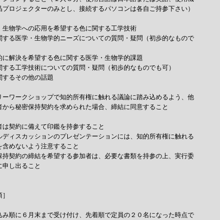
晶プロジェクターのみとし、接続するパソコンは各自ご持参下さい）

・生物学への応用を希望する色に関する工学技術

関する医学・生物学的ニーズについての質問・疑問（初歩的なもので



的に解決を希望する色に関する医学・生物学的課題

関する工学技術についての質問・疑問（初歩的なものでも可）

関するその他の話題

リーワークショップで知的所有権に触れる議論に踏み込めるよう、他

者から秘密保持契約を求められた場合、締結に同意すること

者は契約に備えて印鑑を持参すること

ルディスカッションのプレゼンテーションには、知的所有権に触れる

を含めないよう注意すること

保持契約の締結を希望する参加者は、必要な書類を持参の上、実行委

申し出ること

］

込み順に６月末まで受け付け、先着順で定員の２０名になった時点で
