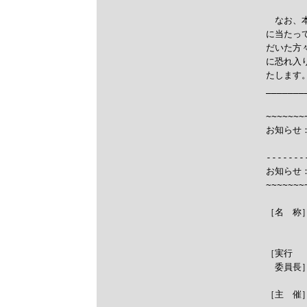
　なお、
に当たっ
だいた方
に恐れ入
たします。
_______
       
~~~~~~~
お知らせ

------
お知らせ
~~~~~~~
［名　称
　　　　
［実行　　
　委員長
［主　催