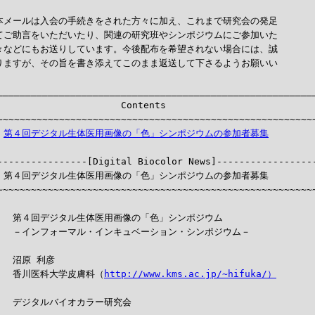
本メールは入会の手続きをされた方々に加え、これまで研究会の発足

てご助言をいただいたり、関連の研究班やシンポジウムにご参加いた

々などにもお送りしています。今後配布を希望されない場合には、誠

りますが、その旨を書き添えてこのまま返送して下さるようお願いい



_________________________________________________________
                      Contents

~~~~~~~~~~~~~~~~~~~~~~~~~~~~~~~~~~~~~~~~~~~~~~~~~~~~~~~~~
：
第４回デジタル生体医用画像の「色」シンポジウムの参加者募集
-----------------[Digital Biocolor News]------------------
：第４回デジタル生体医用画像の「色」シンポジウムの参加者募集

~~~~~~~~~~~~~~~~~~~~~~~~~~~~~~~~~~~~~~~~~~~~~~~~~~~~~~~~~
］　第４回デジタル生体医用画像の「色」シンポジウム

　　－インフォーマル・インキュベーション・シンポジウム－

　沼原 利彦

］　香川医科大学皮膚科（
http://www.kms.ac.jp/~hifuka/）
］　デジタルバイオカラー研究会
