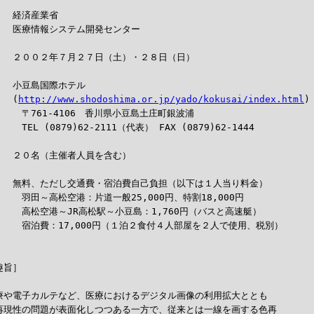
　経済産業省

　　医療情報システム開発センター

］　２００２年７月２７日（土）・２８日（日）

］　小豆島国際ホテル

　　(
http://www.shodoshima.or.jp/yado/kokusai/index.html
)

　　〒761-4106　香川県小豆島土庄町銀波浦

　TEL (0879)62-2111（代表） FAX (0879)62-1444

］　２０名（主催者人員を含む）

］　無料、ただし交通費・宿泊費自己負担（以下は１人当り料金）

　　羽田～高松空港：片道一般25,000円、特割18,000円

　　高松空港～JR高松駅～小豆島：1,760円（バスと高速艇）

　　宿泊費：17,000円（１泊２食付４人部屋を２人で使用、税別）

旨］

療や電子カルテなど、医療におけるデジタル画像の利用拡大ととも

再現性の問題が表面化しつつある一方で、従来とは一線を画する色再
