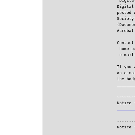
'Digita
Digital
posted 
Society
(Docume
Acrobat
Contact
 home p
 e-mail
If you 
an e-ma
the bod
_______
       
~~~~~~~
Notice 
       

------
Notice 
       