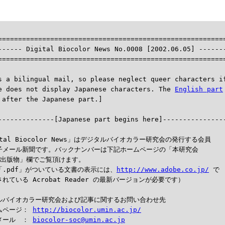
=========================================================
------ Digital Biocolor News No.0008 [2002.06.05] -------
=========================================================
s a bilingual mail, so please neglect queer characters if
e does not display Japanese characters. The 
English part
---------------[Japanese part begins here]----------------
ital Biocolor News」はデジタルバイオカラー研究会の発行する会員

子メール新聞です。バックナンバーは下記ホームページの「本研究会

―出版物」欄でご覧頂けます。

「.pdf」がついている文書の表示には、
http://www.adobe.co.jp/
 で

れている Acrobat Reader の最新バージョンが必要です）

ルバイオカラー研究会および記事に関するお問い合わせ先

ムページ： 
http://biocolor.umin.ac.jp/
メール　： 
biocolor-soc@umin.ac.jp