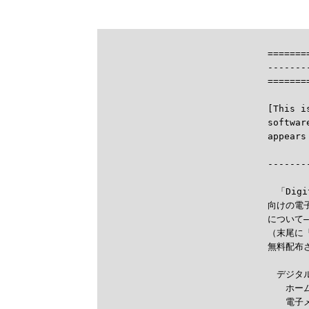
=======
-------
=======
[This i
softwar

------
　「Dig
向けの電
について
（末尾に
無料配布さ
　デジタ
　　ホー
　　電子