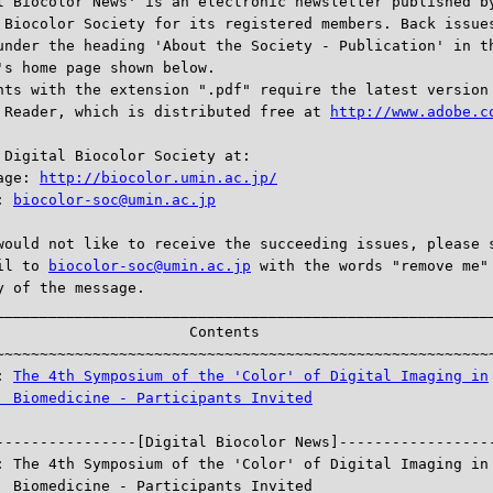
l Biocolor News' is an electronic newsletter published by
 Biocolor Society for its registered members. Back issues
under the heading 'About the Society - Publication' in th
's home page shown below.

nts with the extension ".pdf" require the latest version 
 Reader, which is distributed free at 
http://www.adobe.c
 Digital Biocolor Society at:

age: 
http://biocolor.umin.ac.jp/
: 
biocolor-soc@umin.ac.jp
would not like to receive the succeeding issues, please s
il to 
biocolor-soc@umin.ac.jp
 with the words "remove me" 
y of the message.

_________________________________________________________
                      Contents

~~~~~~~~~~~~~~~~~~~~~~~~~~~~~~~~~~~~~~~~~~~~~~~~~~~~~~~~~
: 
The 4th Symposium of the 'Color' of Digital Imaging in

  Biomedicine - Participants Invited
-----------------[Digital Biocolor News]------------------
: The 4th Symposium of the 'Color' of Digital Imaging in

  Biomedicine - Participants Invited
