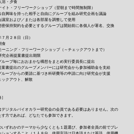
入浴・夕食

　ナイト・フリーワークショップ（翌朝まで時間無制限）

各自興味を持った相手と自由にグループを組み研究企画を議論

会議室および／または各部屋を調整して使用

秘密保持契約を必要とするグループは開始前に各個人が署名、交換

年７月２８日（日）

朝食

　モーニング・フリーワークショップ（～チェックアウトまで）

　研究企画提案書提出期限

グループ毎におおまかな構想をまとめ実行委員長に提出

提案書提出のグループメンバーには研究会から参加補助金を支給

グループからの要請に基づき科研費等の申請に向け研究会が支援

ェックアウト、解散

］

はデジタルバイオカラー研究会の会員である必要はありません。次の

たす方であれば、どなたでも参加できます。

のいずれかのテーマから少なくとも１題選び、参加者全員の前でプレ

ーションすること（１人８分、使用言語は日本語または英語、使用機
