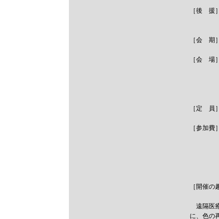
［後　援］
　　　　
［会　期
［会　場
　　　　
　　　　　
　　　　　　
［定　員
［参加費
　　　　　
　　　　　
　　　　　
［開催の趣
　遠隔医
に、色の