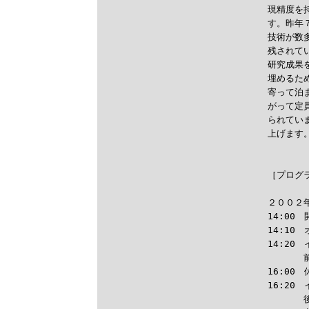
現精度を
す。昨年
技術が数
残されて
研究成果
埋めるた
寄って泊
がって定
られてい
上げます。
［プログラ
２００２
14:00
14:10
14:20
　　　　
16:00　
16:20
　　　　