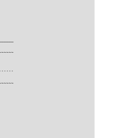
_____

~~~~~

-----

~~~~~
