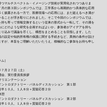
持つマルチスペクトル・イメージング技術が実用化されつつありま

７月の第３回シンポジウムでは、工学系から画期的かつ具体的な応用

多く披露される一方で、医療現場への応用には、まだ超えるべき溝が

いることが浮き彫りにされました。そこで今回のシンポジウムでは、

を持ち寄って情報交換するという従来の形式から一転して、その溝を

めにどのような研究を企画すればよいか、参加者がアイデアを持ち

まり込みで議論を尽くし、構想をまとめることを目指します。した

員の設定や知的所有権の保護に関する手続きなど、異例の条件が設け

ますが、本旨をご理解いただいたうえ、積極的なご参加をお待ち申し



ム］

年７月２７日（土）

　開会、実行委員長挨拶

　オリエンテーション

　イントロダクトリー・パネルディスカッション　第１部

前半１０人、１人８分＋質疑応答２分

休憩

　イントロダクトリー・パネルディスカッション　第２部

後半１０人、１人８分＋質疑応答２分
