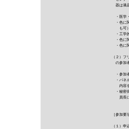
　器は液
　・医学
　・色に
　　も可）
　・工学
　・色に
　・色に
（２）フ
　の参加
　・参加
　・パネ
　　内容
　・秘密
　　員長に
［参加要項
（１）申