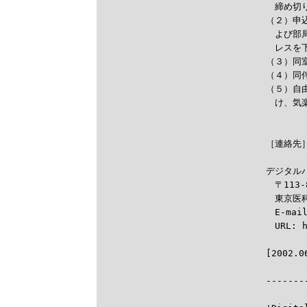
　締め切り
（２）申
　よび部
　レスを
（３）同
（４）同
（５）自
　け、気
［連絡先］
デジタルバ
　〒113-
　東京医
　E-mail
　URL: h

------