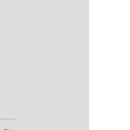
------
