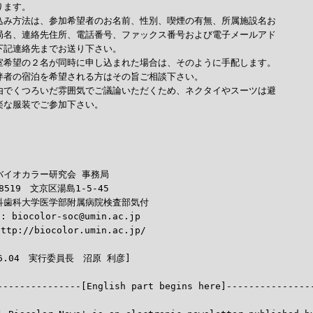
ます。

込み方法は、参加希望者のお名前、性別、喫煙の有無、所属施設名お

局名、連絡先住所、電話番号、ファックス番号および電子メールアド

下記連絡先までお送り下さい。

室希望の２名が同時に申し込まれた場合は、そのように手配します。

伴者の宿泊を希望される方はその旨ご相談下さい。

由でくつろいだ雰囲気でご議論いただくため、ネクタイやスーツは避

楽な服装でご参加下さい。



イオカラー研究会 事務局

8519　文京区湯島1-5-45

科歯科大学医学部附属病院検査部気付

: biocolor-soc@umin.ac.jp

ttp://biocolor.umin.ac.jp/

----------------[English part begins here]----------------